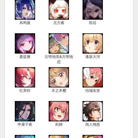
风鸣翼
北方酱
凯菈
夏提雅
古明地觉&古明地
逢坂大河
恋
红美铃
木之本樱
结城友奈
申屠子夜
莉姆
闻人翊悬