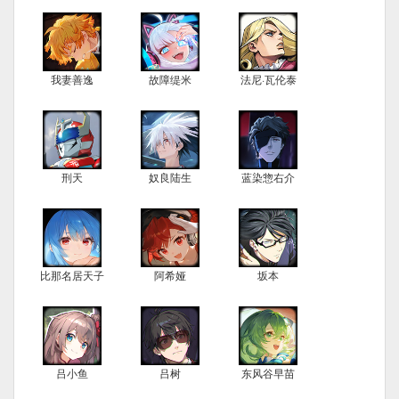
我妻善逸
故障缇米
法尼·瓦伦泰
刑天
奴良陆生
蓝染惣右介
比那名居天子
阿希娅
坂本
吕小鱼
吕树
东风谷早苗