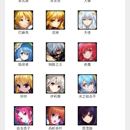
诺瓦露
亚里亚
大傻
巴麻美
尼禄
天使
隐居者
独眼之王
炎魔
菲特
伊莉雅
冰之狙击手
佐仓杏子
高町奈叶
黑雪姬