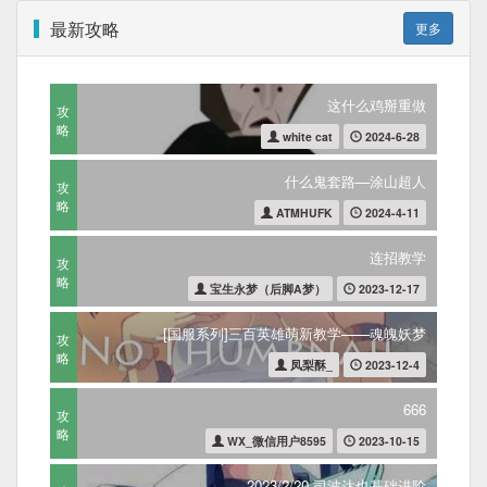
最新攻略
更多
这什么鸡掰重做
攻
略
white cat
2024-6-28
什么鬼套路—涂山超人
攻
略
ATMHUFK
2024-4-11
连招教学
攻
略
宝生永梦（后脚A梦）
2023-12-17
[国服系列]三百英雄萌新教学——魂魄妖梦
攻
略
凤梨酥_
2023-12-4
666
攻
略
WX_微信用户8595
2023-10-15
2023/2/20 司波达也基础进阶