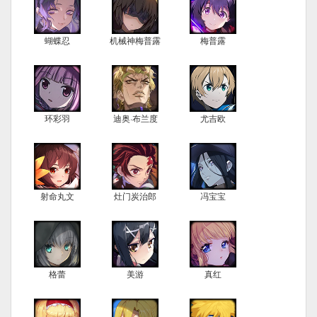
蝴蝶忍
机械神梅普露
梅普露
环彩羽
迪奥·布兰度
尤吉欧
射命丸文
灶门炭治郎
冯宝宝
格蕾
美游
真红