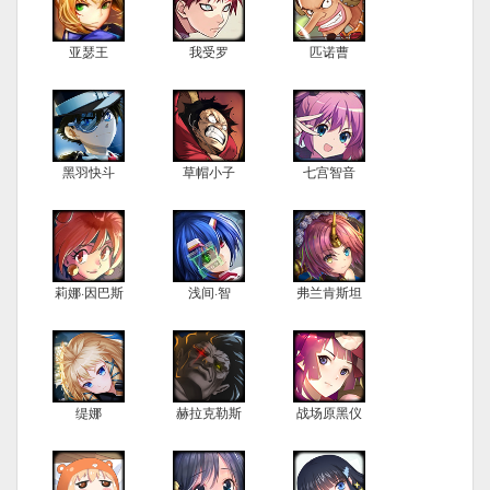
亚瑟王
我受罗
匹诺曹
黑羽快斗
草帽小子
七宫智音
莉娜·因巴斯
浅间·智
弗兰肯斯坦
缇娜
赫拉克勒斯
战场原黑仪