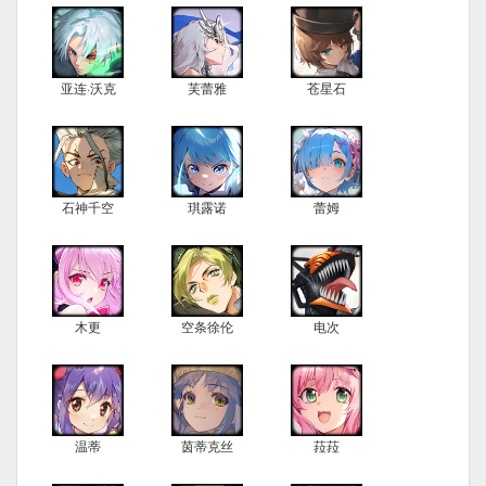
亚连·沃克
芙蕾雅
苍星石
石神千空
琪露诺
蕾姆
木更
空条徐伦
电次
温蒂
茵蒂克丝
菈菈