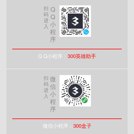
扫
Q
码
Q
进
小
入
程
序
Q Q小程序：
300英雄助手
扫
微
码
信
进
小
入
程
序
微信小程序：
300盒子