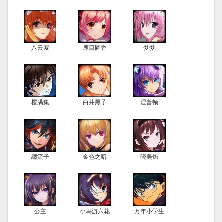
八云紫
鹿目圆香
梦梦
樱满集
白井黑子
涅普顿
纏流子
金色之暗
晓美焰
公主
小鸟游六花
万年小学生