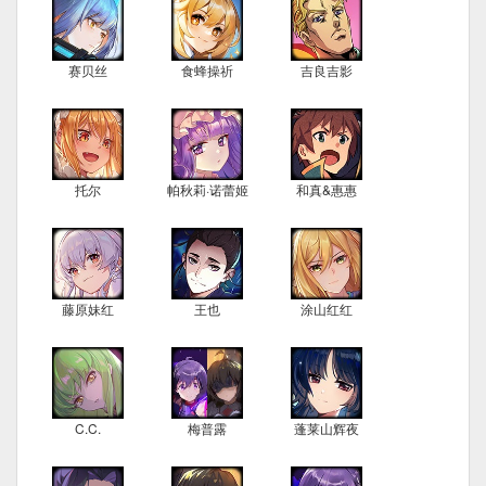
赛贝丝
食蜂操祈
吉良吉影
托尔
帕秋莉·诺蕾姬
和真&惠惠
藤原妹红
王也
涂山红红
C.C.
梅普露
蓬莱山辉夜