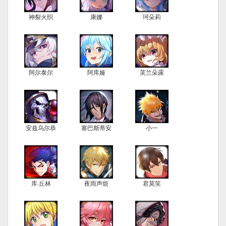
神裂火织
康娜
珂朵莉
阿尔泰尔
阿库娅
芙兰朵露
安兹乌尔恭
塞巴斯蒂安
小一
库·丘林
夜雨声烦
君莫笑