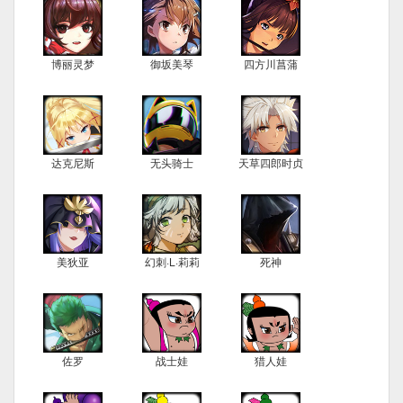
博丽灵梦
御坂美琴
四方川菖蒲
达克尼斯
无头骑士
天草四郎时贞
美狄亚
幻刺·L·莉莉
死神
佐罗
战士娃
猎人娃