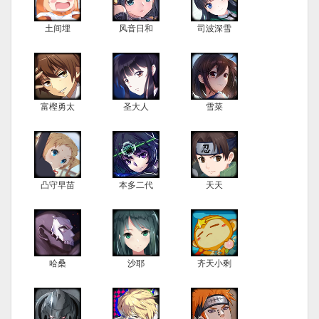
土间埋
风音日和
司波深雪
富樫勇太
圣大人
雪菜
凸守早苗
本多二代
天天
哈桑
沙耶
齐天小剩