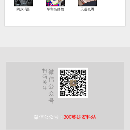
阿尔冯斯
平和岛静雄
天道佩恩
扫
微
码
信
关
公
注
众
号
微信公众号：
300英雄资料站