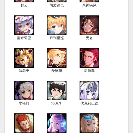
赵云
司波达也
八神疾风
蕾米莉亚
月刊重巡
无名
法老王
爱德华
周防尊
水银灯
洛克李
优克莉伍德