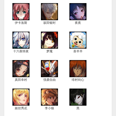
伊卡洛斯
坂田银时
夜夜
十六夜咲夜
梦魇
喜羊羊
真田幸村
强袭自由
绯村剑心
姬丝秀忒
李小狼
黑