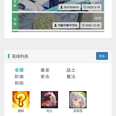
攻
略
2037826641
2023-2-19
哈哈
攻
略
半醒半醉半浮生
2022-12-30
Tina正常攻略及其细节
攻
略
雨道
2022-12-30
火拳S出装攻略
英雄列表
攻
更多
略
金丝雀
2022-11-29
全部
爆发
战士
梅比斯出装攻略
攻
防御
射击
魔法
略
金丝雀
2022-11-28
协助
立华响（吕布）出装攻略
攻
略
金丝雀
2022-11-28
神目黑刀出装攻略
攻
梅林
闰土
芙莉莲
略
金丝雀
2022-11-28