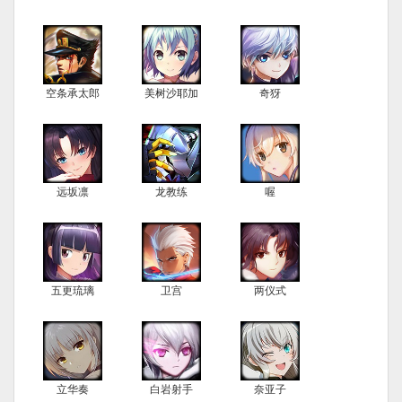
空条承太郎
美树沙耶加
奇犽
远坂凛
龙教练
喔
五更琉璃
卫宫
两仪式
立华奏
白岩射手
奈亚子