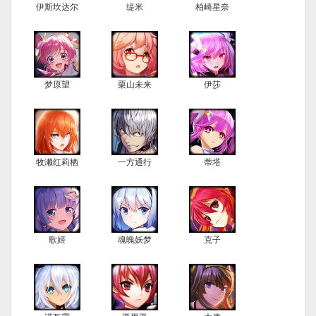
伊斯坎达尔
缇米
柏崎星奈
梦原望
栗山未来
伊莎
牧濑红莉栖
一方通行
蒂塔
歌姬
魂魄妖梦
克子