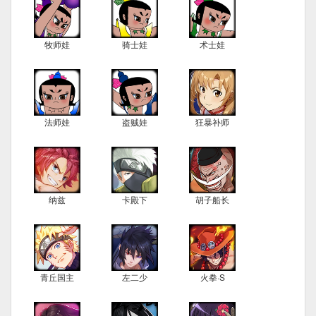
牧师娃
骑士娃
术士娃
法师娃
盗贼娃
狂暴补师
纳兹
卡殿下
胡子船长
青丘国主
左二少
火拳·S