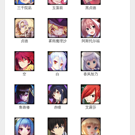
三千院凪
玉藻前
黑贞德
贞德
雾雨魔理沙
阿斯托尔福
空
白
香风智乃
鲁路修
赤瞳
艾露莎