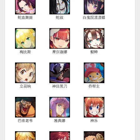
蛇血舞姬
蛇叔
白鬼院凛凛蝶
梅比斯
摩尔迦娜
貂蝉
立花响
神目黑刀
乔帮主
巴依老爷
雅典娜
神乐