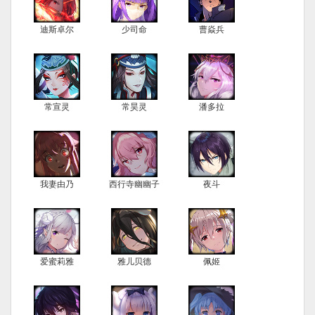
迪斯卓尔
少司命
曹焱兵
常宣灵
常昊灵
潘多拉
我妻由乃
西行寺幽幽子
夜斗
爱蜜莉雅
雅儿贝德
佩姬