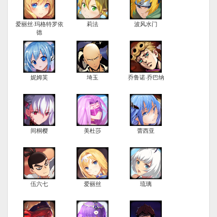
爱丽丝·玛格特罗依
莉法
波风水门
德
妮姆芙
埼玉
乔鲁诺·乔巴纳
间桐樱
美杜莎
蕾西亚
伍六七
爱丽丝
琉璃