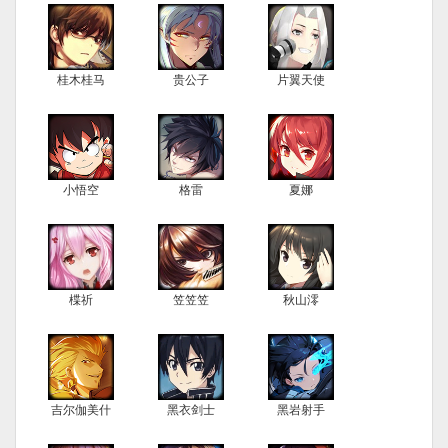
桂木桂马
贵公子
片翼天使
小悟空
格雷
夏娜
楪祈
笠笠笠
秋山澪
吉尔伽美什
黑衣剑士
黑岩射手