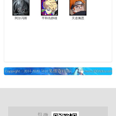
阿尔冯斯
平和岛静雄
天道佩恩
扫
微